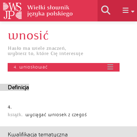
wnosić
Historia słownika
Hasło ma wiele znaczeń,
wybierz to, które Cię interesuje
Jak korzystać
4. wnioskować
Podstawy naukowe
Definicja
Autorzy
4.
książk.
wyciągać wniosek z czegoś
Kwalifikacja tematyczna