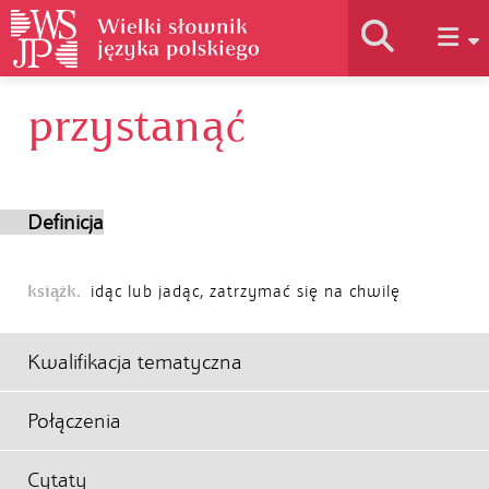
przystanąć
Historia słownika
Jak korzystać
Definicja
Podstawy naukowe
książk.
idąc lub jadąc, zatrzymać się na chwilę
Autorzy
Kwalifikacja tematyczna
Połączenia
Cytaty