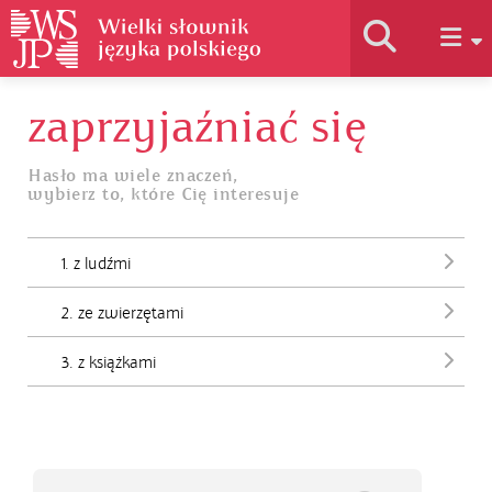
zaprzyjaźniać się
Historia słownika
Hasło ma wiele znaczeń,
wybierz to, które Cię interesuje
Jak korzystać
1. z ludźmi
Podstawy naukowe
2. ze zwierzętami
Autorzy
3. z książkami