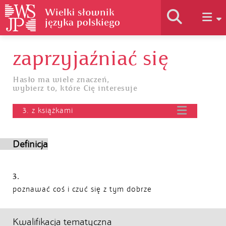
zaprzyjaźniać się
Historia słownika
Hasło ma wiele znaczeń,
wybierz to, które Cię interesuje
Jak korzystać
3. z książkami
Podstawy naukowe
Definicja
Autorzy
3.
poznawać coś i czuć się z tym dobrze
Kwalifikacja tematyczna