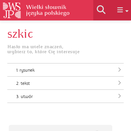
szkic
Historia słownika
Hasło ma wiele znaczeń,
wybierz to, które Cię interesuje
Jak korzystać
1. rysunek
Podstawy naukowe
2. tekst
Autorzy
3. utwór