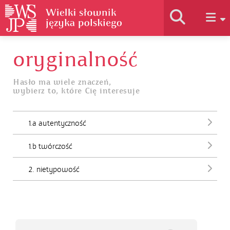
oryginalność
Historia słownika
Hasło ma wiele znaczeń,
wybierz to, które Cię interesuje
Jak korzystać
1.a autentyczność
Podstawy naukowe
1.b twórczość
Autorzy
2. nietypowość