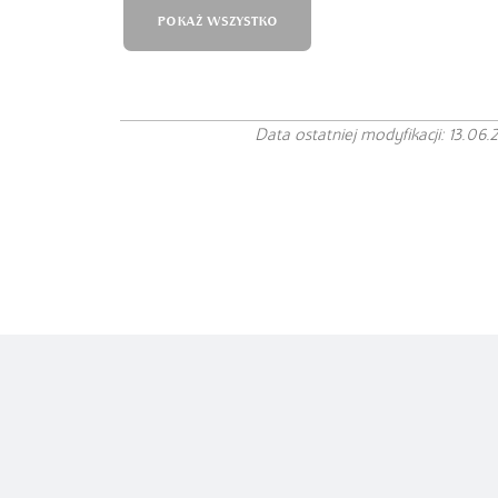
POKAŻ WSZYSTKO
Data ostatniej modyfikacji: 13.06.
Copyright© Instytut Języka Polskiego
PAN
Projekt autorstwa
Polityka prywatności