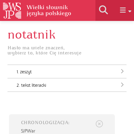
notatnik
Historia słownika
Hasło ma wiele znaczeń,
wybierz to, które Cię interesuje
Jak korzystać
1. zeszyt
Podstawy naukowe
2. tekst literacki
Autorzy
CHRONOLOGIZACJA:
SJPWar