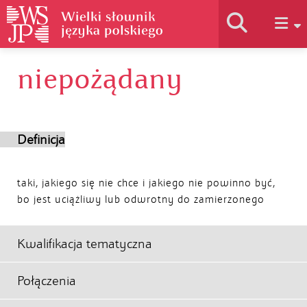
niepożądany
Historia słownika
Jak korzystać
Definicja
Podstawy naukowe
taki, jakiego się nie chce i jakiego nie powinno być,
bo jest uciążliwy lub odwrotny do zamierzonego
Autorzy
Kwalifikacja tematyczna
Połączenia