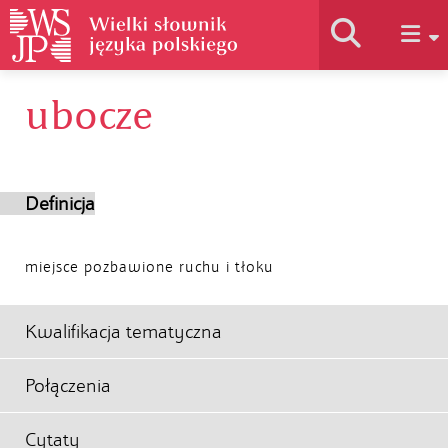
ubocze
Historia słownika
Jak korzystać
Definicja
Podstawy naukowe
miejsce pozbawione ruchu i tłoku
Autorzy
Kwalifikacja tematyczna
Połączenia
Cytaty