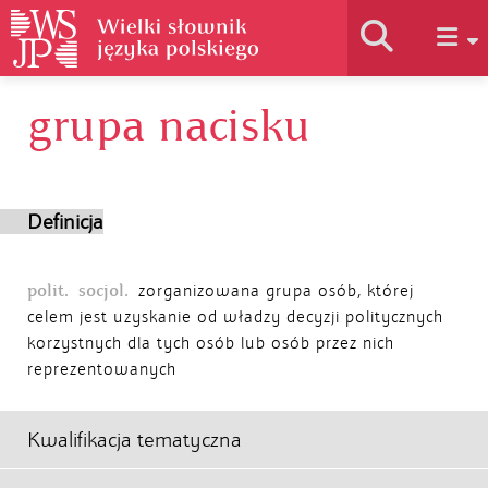
grupa nacisku
Historia słownika
Jak korzystać
Definicja
Podstawy naukowe
polit.
socjol.
zorganizowana grupa osób, której
celem jest uzyskanie od władzy decyzji politycznych
korzystnych dla tych osób lub osób przez nich
Autorzy
reprezentowanych
Kwalifikacja tematyczna