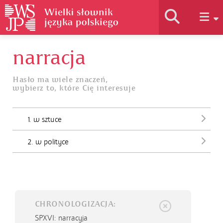
narracja
Historia słownika
Hasło ma wiele znaczeń,
wybierz to, które Cię interesuje
Jak korzystać
1. w sztuce
Podstawy naukowe
2. w polityce
Autorzy
CHRONOLOGIZACJA:
SPXVI
: narracyja