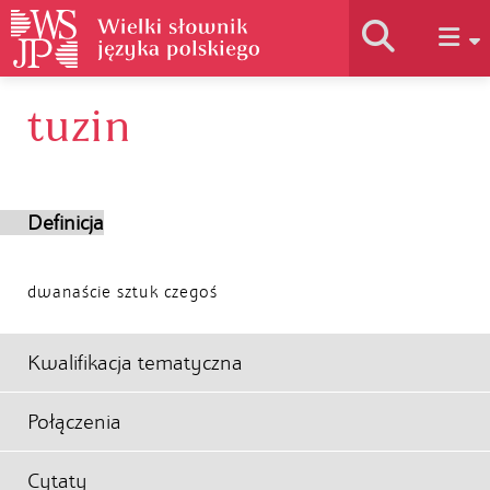
tuzin
Historia słownika
Jak korzystać
Definicja
Podstawy naukowe
dwanaście sztuk czegoś
Autorzy
Kwalifikacja tematyczna
Połączenia
Cytaty