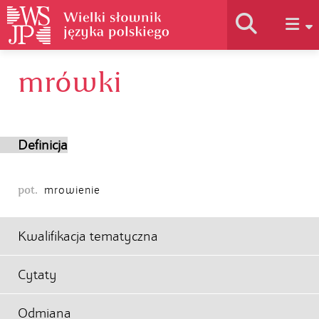
mrówki
Historia słownika
Jak korzystać
Definicja
Podstawy naukowe
pot.
mrowienie
Autorzy
Kwalifikacja tematyczna
Cytaty
Odmiana