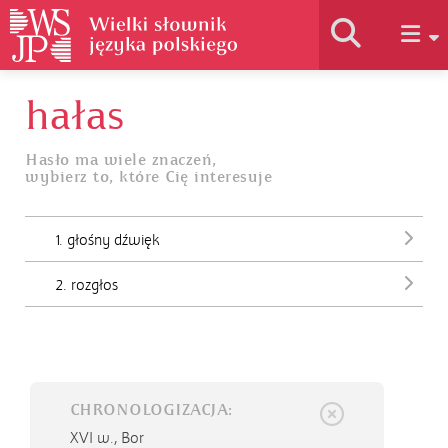
hałas
Historia słownika
Hasło ma wiele znaczeń,
wybierz to, które Cię interesuje
Jak korzystać
1. głośny dźwięk
Podstawy naukowe
2. rozgłos
Autorzy
CHRONOLOGIZACJA:
XVI w.,
Bor