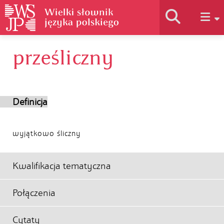
prześliczny
Historia słownika
Jak korzystać
Definicja
Podstawy naukowe
wyjątkowo śliczny
Autorzy
Kwalifikacja tematyczna
Połączenia
Cytaty