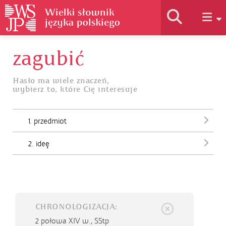
zagubić
Historia słownika
Hasło ma wiele znaczeń,
wybierz to, które Cię interesuje
Jak korzystać
1. przedmiot
Podstawy naukowe
2. ideę
Autorzy
CHRONOLOGIZACJA:
2 połowa XIV w.,
SStp