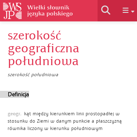
szerokość
Historia słownika
geograficzna
Jak korzystać
południowa
szerokość południowa
Podstawy naukowe
Definicja
Autorzy
geogr.
kąt między kierunkiem linii prostopadłej w
stosunku do Ziemi w danym punkcie a płaszczyzną
równika liczony w kierunku południowym