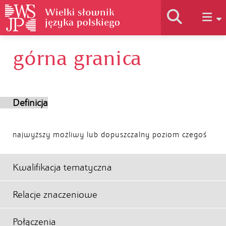
górna granica
Historia słownika
Jak korzystać
Definicja
Podstawy naukowe
najwyższy możliwy lub dopuszczalny poziom czegoś
Autorzy
Kwalifikacja tematyczna
Relacje znaczeniowe
Połączenia