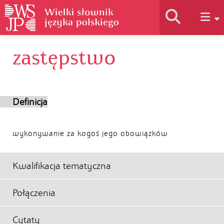
zastępstwo
Historia słownika
Jak korzystać
Definicja
Podstawy naukowe
wykonywanie za kogoś jego obowiązków
Autorzy
Kwalifikacja tematyczna
Połączenia
Cytaty