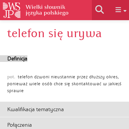
telefon się urywa
Historia słownika
Jak korzystać
Definicja
Podstawy naukowe
pot.
telefon dzwoni nieustannie przez dłuższy okres,
ponieważ wiele osób chce się skontaktować w jakiejś
sprawie
Autorzy
Kwalifikacja tematyczna
Połączenia