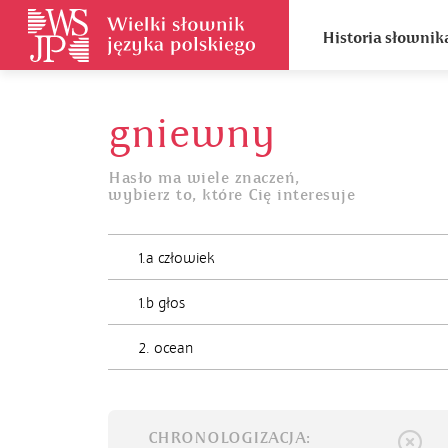
Historia słownik
gniewny
Hasło ma wiele znaczeń,
wybierz to, które Cię interesuje
1.a człowiek
1.b głos
2. ocean
CHRONOLOGIZACJA: