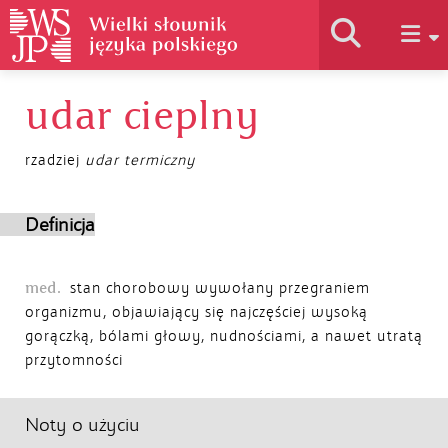
udar cieplny
Historia słownika
rzadziej
udar termiczny
Jak korzystać
Definicja
Podstawy naukowe
med.
stan chorobowy wywołany przegraniem
organizmu, objawiający się najczęściej wysoką
Autorzy
gorączką, bólami głowy, nudnościami, a nawet utratą
przytomności
Noty o użyciu