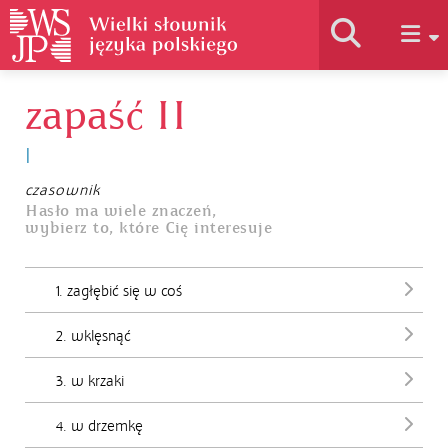
zapaść II
Historia słownika
I
Jak korzystać
czasownik
Hasło ma wiele znaczeń,
wybierz to, które Cię interesuje
Podstawy naukowe
1. zagłębić się w coś
Autorzy
2. wklęsnąć
3. w krzaki
4. w drzemkę