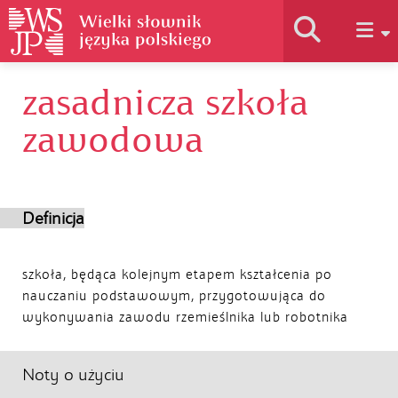
zasadnicza szkoła
Historia słownika
zawodowa
Jak korzystać
Definicja
Podstawy naukowe
szkoła, będąca kolejnym etapem kształcenia po
Autorzy
nauczaniu podstawowym, przygotowująca do
wykonywania zawodu rzemieślnika lub robotnika
Noty o użyciu