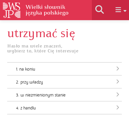
utrzymać się
Historia słownika
Hasło ma wiele znaczeń,
wybierz to, które Cię interesuje
Jak korzystać
1. na koniu
Podstawy naukowe
2. przy władzy
Autorzy
3. w niezmienionym stanie
4. z handlu