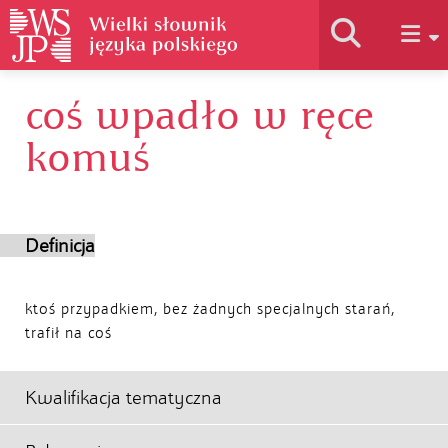
coś wpadło w ręce
Historia słownika
komuś
Jak korzystać
Definicja
Podstawy naukowe
ktoś przypadkiem, bez żadnych specjalnych starań,
Autorzy
trafił na coś
Kwalifikacja tematyczna