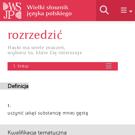
rozrzedzić
Historia słownika
Hasło ma wiele znaczeń,
wybierz to, które Cię interesuje
Jak korzystać
1. krew
Podstawy naukowe
Definicja
Autorzy
1.
uczynić jakąś substancję mniej gęstą
Kwalifikacja tematyczna