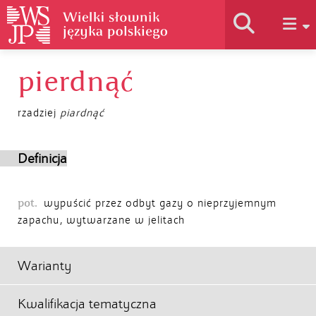
pierdnąć
Historia słownika
rzadziej
piardnąć
Jak korzystać
Definicja
Podstawy naukowe
pot.
wypuścić przez odbyt gazy o nieprzyjemnym
zapachu, wytwarzane w jelitach
Autorzy
Warianty
Kwalifikacja tematyczna