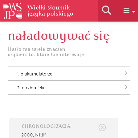
naładowywać się
Historia słownika
Hasło ma wiele znaczeń,
wybierz to, które Cię interesuje
Jak korzystać
1. o akumulatorze
Podstawy naukowe
2. o człowieku
Autorzy
CHRONOLOGIZACJA:
2000,
NKJP