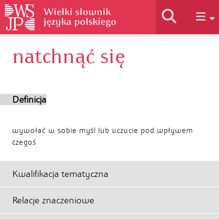
natchnąć się
Historia słownika
Jak korzystać
Definicja
Podstawy naukowe
wywołać w sobie myśl lub uczucie pod wpływem
czegoś
Autorzy
Kwalifikacja tematyczna
Relacje znaczeniowe