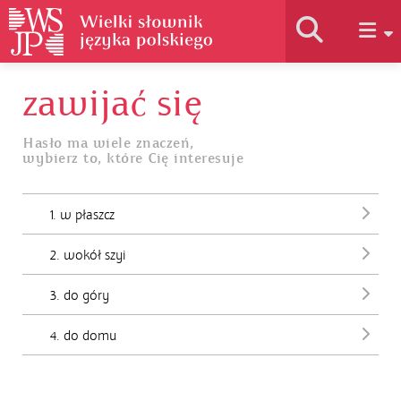
zawijać się
Historia słownika
Hasło ma wiele znaczeń,
wybierz to, które Cię interesuje
Jak korzystać
1. w płaszcz
Podstawy naukowe
2. wokół szyi
Autorzy
3. do góry
4. do domu