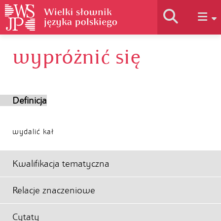
wypróżnić się
Historia słownika
Jak korzystać
Definicja
Podstawy naukowe
wydalić kał
Autorzy
Kwalifikacja tematyczna
Relacje znaczeniowe
Cytaty