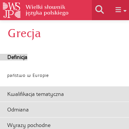
Grecja
Historia słownika
Jak korzystać
Definicja
Podstawy naukowe
państwo w Europie
Autorzy
Kwalifikacja tematyczna
Odmiana
Wyrazy pochodne