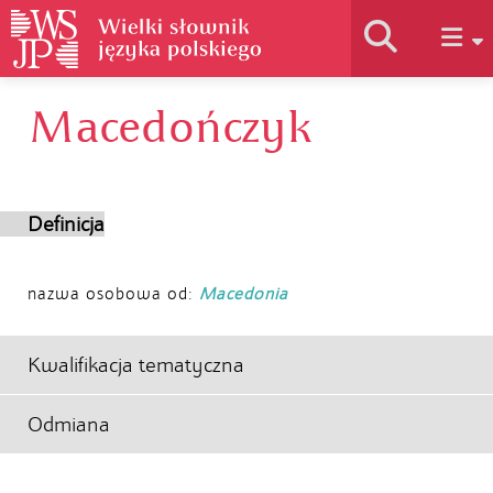
Macedończyk
Historia słownika
Jak korzystać
Definicja
Podstawy naukowe
nazwa osobowa od:
Macedonia
Autorzy
Kwalifikacja tematyczna
Odmiana