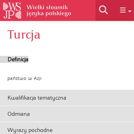
Turcja
Historia słownika
Jak korzystać
Definicja
Podstawy naukowe
państwo w Azji
Autorzy
Kwalifikacja tematyczna
Odmiana
Wyrazy pochodne