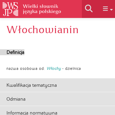
Włochowianin
Historia słownika
Jak korzystać
Definicja
Podstawy naukowe
nazwa osobowa od:
Włochy
- dzielnica
Autorzy
Kwalifikacja tematyczna
Odmiana
Informacja normatywna