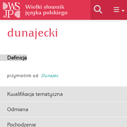
dunajecki
Historia słownika
Jak korzystać
Definicja
Podstawy naukowe
przymiotnik od:
Dunajec
Autorzy
Kwalifikacja tematyczna
Odmiana
Pochodzenie