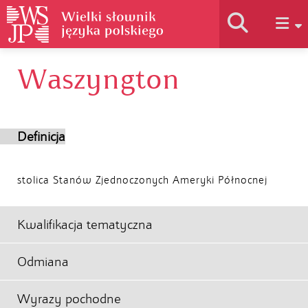
Waszyngton
Historia słownika
Jak korzystać
Definicja
Podstawy naukowe
stolica Stanów Zjednoczonych Ameryki Północnej
Autorzy
Kwalifikacja tematyczna
Odmiana
Wyrazy pochodne