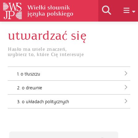
utwardzać się
Historia słownika
Hasło ma wiele znaczeń,
wybierz to, które Cię interesuje
Jak korzystać
1. o tłuszczu
Podstawy naukowe
2. o drewnie
Autorzy
3. o układach politycznych