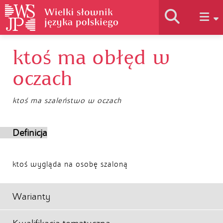
ktoś ma obłęd w
Historia słownika
oczach
Jak korzystać
ktoś ma szaleństwo w oczach
Podstawy naukowe
Definicja
Autorzy
ktoś wygląda na osobę szaloną
Warianty