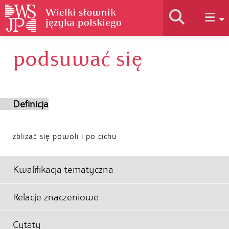
podsuwać się
Historia słownika
Jak korzystać
Definicja
Podstawy naukowe
zbliżać się powoli i po cichu
Autorzy
Kwalifikacja tematyczna
Relacje znaczeniowe
Cytaty