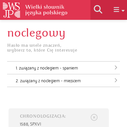
noclegowy
Historia słownika
Hasło ma wiele znaczeń,
wybierz to, które Cię interesuje
Jak korzystać
1. związany z noclegiem - spaniem
Podstawy naukowe
2. związany z noclegiem - miejscem
Autorzy
CHRONOLOGIZACJA:
1588,
SPXVI