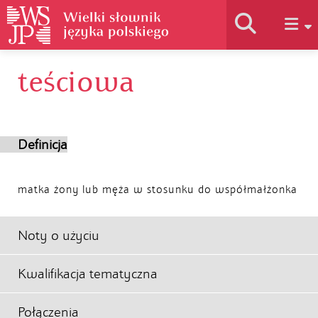
teściowa
Historia słownika
Jak korzystać
Definicja
Podstawy naukowe
matka żony lub męża w stosunku do współmałżonka
Autorzy
Noty o użyciu
Kwalifikacja tematyczna
Połączenia