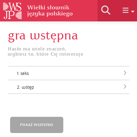
gra wstępna
Historia słownika
Hasło ma wiele znaczeń,
wybierz to, które Cię interesuje
Jak korzystać
1. seks
Podstawy naukowe
2. wstęp
Autorzy
POKAŻ WSZYSTKO