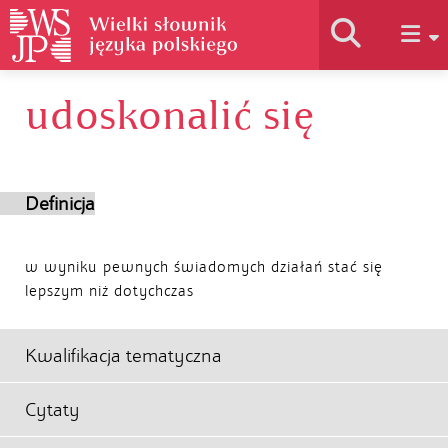
udoskonalić się
Historia słownika
Jak korzystać
Definicja
Podstawy naukowe
w wyniku pewnych świadomych działań stać się
lepszym niż dotychczas
Autorzy
Kwalifikacja tematyczna
Cytaty