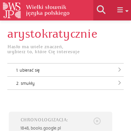
arystokratycznie
Historia słownika
Hasło ma wiele znaczeń,
wybierz to, które Cię interesuje
Jak korzystać
1. ubierać się
Podstawy naukowe
2. smukły
Autorzy
CHRONOLOGIZACJA:
1848,
books.google.pl