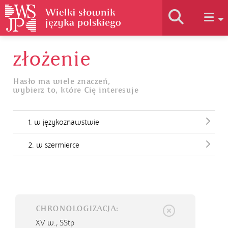
złożenie
Historia słownika
Hasło ma wiele znaczeń,
wybierz to, które Cię interesuje
Jak korzystać
1. w językoznawstwie
Podstawy naukowe
2. w szermierce
Autorzy
CHRONOLOGIZACJA:
XV w.,
SStp