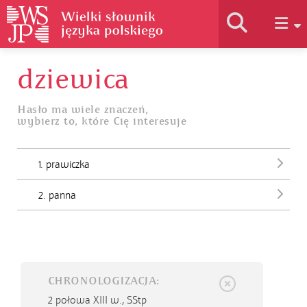
dziewica
Historia słownika
Hasło ma wiele znaczeń,
wybierz to, które Cię interesuje
Jak korzystać
1. prawiczka
Podstawy naukowe
2. panna
Autorzy
CHRONOLOGIZACJA:
2 połowa XIII w.,
SStp