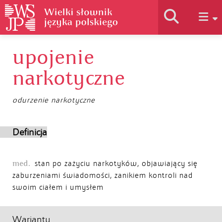
upojenie
Historia słownika
narkotyczne
Jak korzystać
odurzenie narkotyczne
Podstawy naukowe
Definicja
Autorzy
med.
stan po zażyciu narkotyków, objawiający się
zaburzeniami świadomości, zanikiem kontroli nad
swoim ciałem i umysłem
Warianty